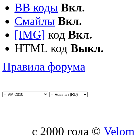
BB коды
Вкл.
Смайлы
Вкл.
[IMG]
код
Вкл.
HTML код
Выкл.
Правила форума
c 2000 года ©
Velom