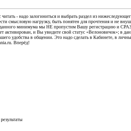
 читать - надо залогиниться и выбрать раздел из нижеследующег
ести смысловую нагрузку, быть понятен для прочтения и не в
ез данного минимума мы НЕ пропустим Вашу регистрацию и СРАЗ
дет активирован, и Вы увидите свой статус «Велоновичок»; в да
шего удобства в общении. Это надо сделать в Кабинете, в личны
ia.ru. Вперёд!
 результаты