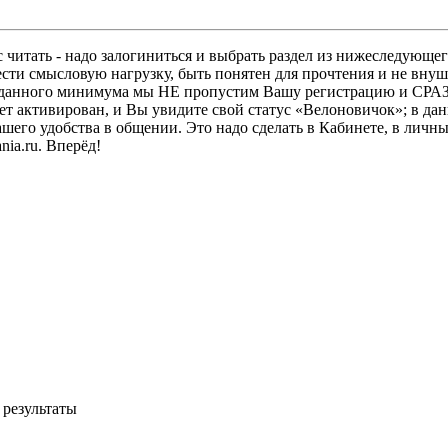
 читать - надо залогиниться и выбрать раздел из нижеследующег
ести смысловую нагрузку, быть понятен для прочтения и не в
ез данного минимума мы НЕ пропустим Вашу регистрацию и СРАЗ
дет активирован, и Вы увидите свой статус «Велоновичок»; в да
шего удобства в общении. Это надо сделать в Кабинете, в личны
ia.ru. Вперёд!
 результаты