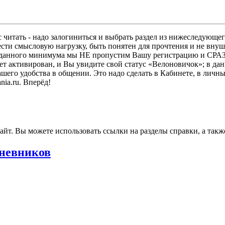
 читать - надо залогиниться и выбрать раздел из нижеследующег
ести смысловую нагрузку, быть понятен для прочтения и не в
ез данного минимума мы НЕ пропустим Вашу регистрацию и СРАЗ
дет активирован, и Вы увидите свой статус «Велоновичок»; в да
шего удобства в общении. Это надо сделать в Кабинете, в личны
ia.ru. Вперёд!
 сайт. Вы можете использовать ссылки на разделы справки, а та
дневников