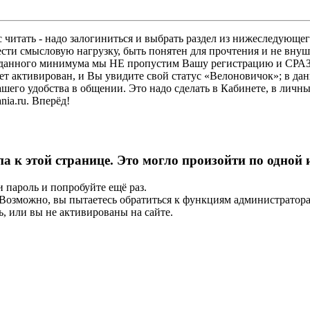
 читать - надо залогиниться и выбрать раздел из нижеследующег
ести смысловую нагрузку, быть понятен для прочтения и не в
ез данного минимума мы НЕ пропустим Вашу регистрацию и СРАЗ
дет активирован, и Вы увидите свой статус «Велоновичок»; в да
шего удобства в общении. Это надо сделать в Кабинете, в личны
ia.ru. Вперёд!
па к этой странице. Это могло произойти по одной
и пароль и попробуйте ещё раз.
е. Возможно, вы пытаетесь обратиться к функциям администрато
, или вы не активированы на сайте.