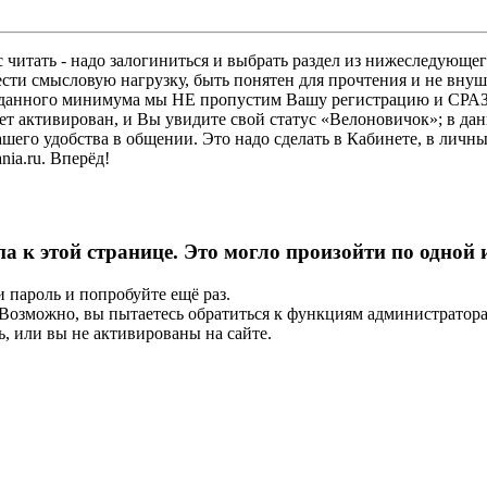
 читать - надо залогиниться и выбрать раздел из нижеследующег
ести смысловую нагрузку, быть понятен для прочтения и не в
ез данного минимума мы НЕ пропустим Вашу регистрацию и СРАЗ
дет активирован, и Вы увидите свой статус «Велоновичок»; в да
шего удобства в общении. Это надо сделать в Кабинете, в личны
ia.ru. Вперёд!
па к этой странице. Это могло произойти по одной
и пароль и попробуйте ещё раз.
е. Возможно, вы пытаетесь обратиться к функциям администрато
, или вы не активированы на сайте.