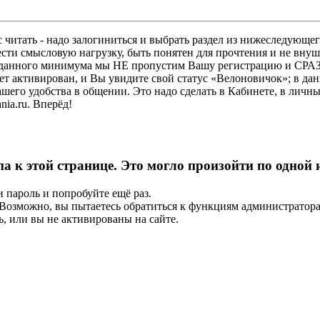
 читать - надо залогиниться и выбрать раздел из нижеследующег
ести смысловую нагрузку, быть понятен для прочтения и не в
ез данного минимума мы НЕ пропустим Вашу регистрацию и СРАЗ
дет активирован, и Вы увидите свой статус «Велоновичок»; в да
шего удобства в общении. Это надо сделать в Кабинете, в личны
ia.ru. Вперёд!
па к этой странице. Это могло произойти по одной
и пароль и попробуйте ещё раз.
е. Возможно, вы пытаетесь обратиться к функциям администрато
, или вы не активированы на сайте.