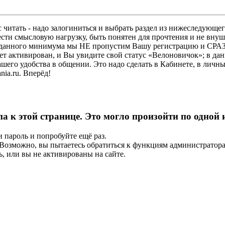
 читать - надо залогиниться и выбрать раздел из нижеследующег
ести смысловую нагрузку, быть понятен для прочтения и не в
ез данного минимума мы НЕ пропустим Вашу регистрацию и СРАЗ
дет активирован, и Вы увидите свой статус «Велоновичок»; в да
шего удобства в общении. Это надо сделать в Кабинете, в личны
ia.ru. Вперёд!
па к этой странице. Это могло произойти по одной
и пароль и попробуйте ещё раз.
е. Возможно, вы пытаетесь обратиться к функциям администрато
, или вы не активированы на сайте.