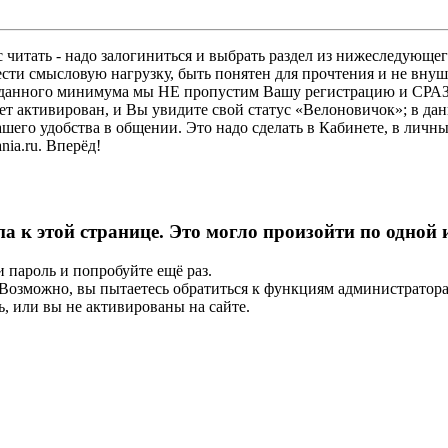
 читать - надо залогиниться и выбрать раздел из нижеследующег
ести смысловую нагрузку, быть понятен для прочтения и не в
ез данного минимума мы НЕ пропустим Вашу регистрацию и СРАЗ
дет активирован, и Вы увидите свой статус «Велоновичок»; в да
шего удобства в общении. Это надо сделать в Кабинете, в личны
ia.ru. Вперёд!
па к этой странице. Это могло произойти по одной
и пароль и попробуйте ещё раз.
е. Возможно, вы пытаетесь обратиться к функциям администрато
, или вы не активированы на сайте.