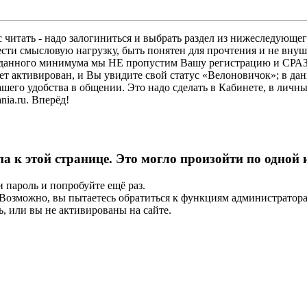
 читать - надо залогиниться и выбрать раздел из нижеследующег
ести смысловую нагрузку, быть понятен для прочтения и не в
ез данного минимума мы НЕ пропустим Вашу регистрацию и СРАЗ
дет активирован, и Вы увидите свой статус «Велоновичок»; в да
шего удобства в общении. Это надо сделать в Кабинете, в личны
ia.ru. Вперёд!
па к этой странице. Это могло произойти по одной
и пароль и попробуйте ещё раз.
е. Возможно, вы пытаетесь обратиться к функциям администрато
, или вы не активированы на сайте.