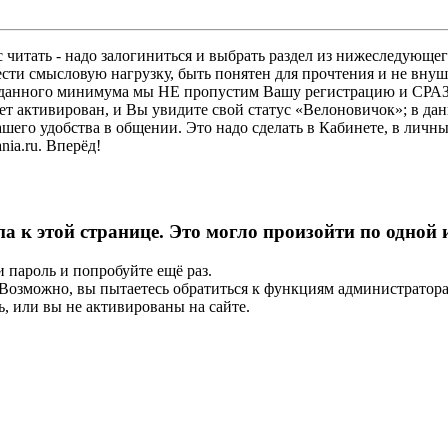
 читать - надо залогиниться и выбрать раздел из нижеследующег
ести смысловую нагрузку, быть понятен для прочтения и не в
ез данного минимума мы НЕ пропустим Вашу регистрацию и СРАЗ
дет активирован, и Вы увидите свой статус «Велоновичок»; в да
шего удобства в общении. Это надо сделать в Кабинете, в личны
ia.ru. Вперёд!
па к этой странице. Это могло произойти по одной
и пароль и попробуйте ещё раз.
е. Возможно, вы пытаетесь обратиться к функциям администрато
, или вы не активированы на сайте.