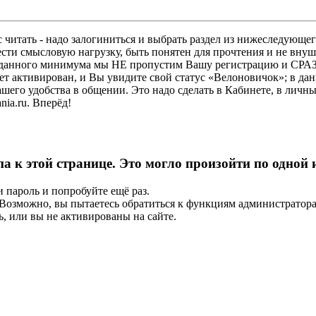
 читать - надо залогиниться и выбрать раздел из нижеследующег
ести смысловую нагрузку, быть понятен для прочтения и не в
ез данного минимума мы НЕ пропустим Вашу регистрацию и СРАЗ
дет активирован, и Вы увидите свой статус «Велоновичок»; в да
шего удобства в общении. Это надо сделать в Кабинете, в личны
ia.ru. Вперёд!
па к этой странице. Это могло произойти по одной
и пароль и попробуйте ещё раз.
е. Возможно, вы пытаетесь обратиться к функциям администрато
, или вы не активированы на сайте.