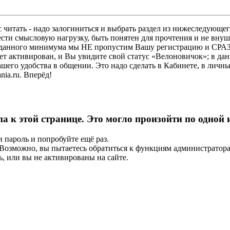
 читать - надо залогиниться и выбрать раздел из нижеследующег
ести смысловую нагрузку, быть понятен для прочтения и не в
ез данного минимума мы НЕ пропустим Вашу регистрацию и СРАЗ
дет активирован, и Вы увидите свой статус «Велоновичок»; в да
шего удобства в общении. Это надо сделать в Кабинете, в личны
ia.ru. Вперёд!
па к этой странице. Это могло произойти по одной
и пароль и попробуйте ещё раз.
е. Возможно, вы пытаетесь обратиться к функциям администрато
, или вы не активированы на сайте.