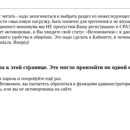
 читать - надо залогиниться и выбрать раздел из нижеследующег
ести смысловую нагрузку, быть понятен для прочтения и не в
ез данного минимума мы НЕ пропустим Вашу регистрацию и СРАЗ
дет активирован, и Вы увидите свой статус «Велоновичок»; в да
шего удобства в общении. Это надо сделать в Кабинете, в личны
ia.ru. Вперёд!
па к этой странице. Это могло произойти по одной
и пароль и попробуйте ещё раз.
е. Возможно, вы пытаетесь обратиться к функциям администрато
, или вы не активированы на сайте.