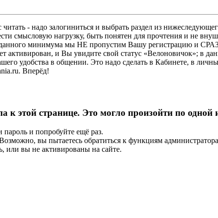
 читать - надо залогиниться и выбрать раздел из нижеследующег
ести смысловую нагрузку, быть понятен для прочтения и не в
ез данного минимума мы НЕ пропустим Вашу регистрацию и СРАЗ
дет активирован, и Вы увидите свой статус «Велоновичок»; в да
шего удобства в общении. Это надо сделать в Кабинете, в личны
ia.ru. Вперёд!
па к этой странице. Это могло произойти по одной
и пароль и попробуйте ещё раз.
е. Возможно, вы пытаетесь обратиться к функциям администрато
, или вы не активированы на сайте.