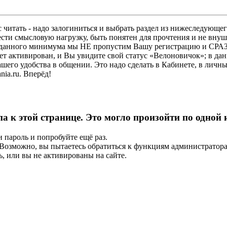
 читать - надо залогиниться и выбрать раздел из нижеследующег
ести смысловую нагрузку, быть понятен для прочтения и не в
ез данного минимума мы НЕ пропустим Вашу регистрацию и СРАЗ
дет активирован, и Вы увидите свой статус «Велоновичок»; в да
шего удобства в общении. Это надо сделать в Кабинете, в личны
ia.ru. Вперёд!
па к этой странице. Это могло произойти по одной
и пароль и попробуйте ещё раз.
е. Возможно, вы пытаетесь обратиться к функциям администрато
, или вы не активированы на сайте.