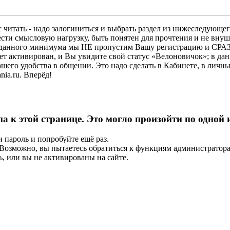
 читать - надо залогиниться и выбрать раздел из нижеследующег
ести смысловую нагрузку, быть понятен для прочтения и не в
ез данного минимума мы НЕ пропустим Вашу регистрацию и СРАЗ
дет активирован, и Вы увидите свой статус «Велоновичок»; в да
шего удобства в общении. Это надо сделать в Кабинете, в личны
ia.ru. Вперёд!
па к этой странице. Это могло произойти по одной
и пароль и попробуйте ещё раз.
е. Возможно, вы пытаетесь обратиться к функциям администрато
, или вы не активированы на сайте.