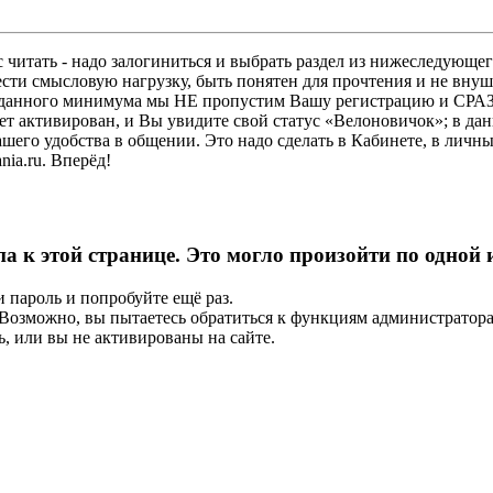
 читать - надо залогиниться и выбрать раздел из нижеследующег
ести смысловую нагрузку, быть понятен для прочтения и не в
ез данного минимума мы НЕ пропустим Вашу регистрацию и СРАЗ
дет активирован, и Вы увидите свой статус «Велоновичок»; в да
шего удобства в общении. Это надо сделать в Кабинете, в личны
ia.ru. Вперёд!
па к этой странице. Это могло произойти по одной
и пароль и попробуйте ещё раз.
е. Возможно, вы пытаетесь обратиться к функциям администрато
, или вы не активированы на сайте.