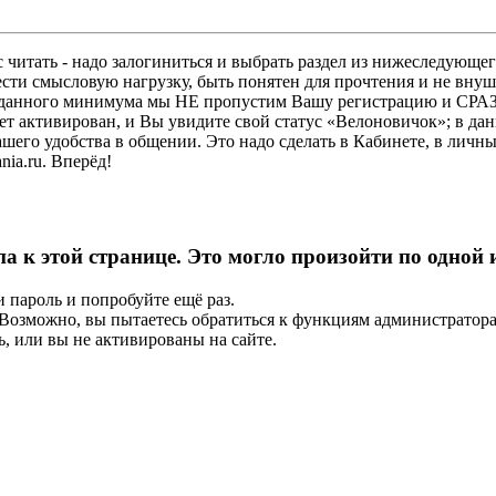
 читать - надо залогиниться и выбрать раздел из нижеследующег
ести смысловую нагрузку, быть понятен для прочтения и не в
ез данного минимума мы НЕ пропустим Вашу регистрацию и СРАЗ
дет активирован, и Вы увидите свой статус «Велоновичок»; в да
шего удобства в общении. Это надо сделать в Кабинете, в личны
ia.ru. Вперёд!
па к этой странице. Это могло произойти по одной
и пароль и попробуйте ещё раз.
е. Возможно, вы пытаетесь обратиться к функциям администрато
, или вы не активированы на сайте.