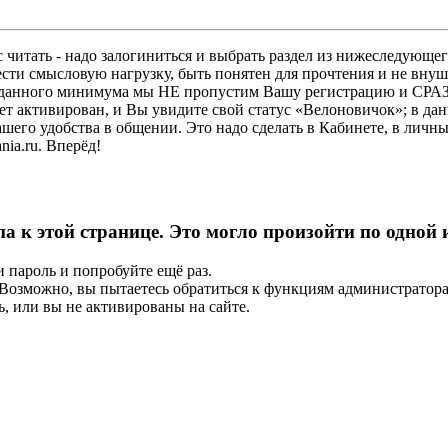
 читать - надо залогиниться и выбрать раздел из нижеследующег
ести смысловую нагрузку, быть понятен для прочтения и не в
ез данного минимума мы НЕ пропустим Вашу регистрацию и СРАЗ
дет активирован, и Вы увидите свой статус «Велоновичок»; в да
шего удобства в общении. Это надо сделать в Кабинете, в личны
ia.ru. Вперёд!
па к этой странице. Это могло произойти по одной
и пароль и попробуйте ещё раз.
е. Возможно, вы пытаетесь обратиться к функциям администрато
, или вы не активированы на сайте.