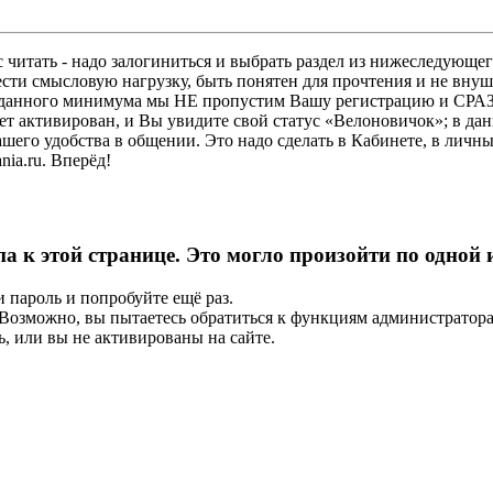
 читать - надо залогиниться и выбрать раздел из нижеследующег
ести смысловую нагрузку, быть понятен для прочтения и не в
ез данного минимума мы НЕ пропустим Вашу регистрацию и СРАЗ
дет активирован, и Вы увидите свой статус «Велоновичок»; в да
шего удобства в общении. Это надо сделать в Кабинете, в личны
ia.ru. Вперёд!
па к этой странице. Это могло произойти по одной
и пароль и попробуйте ещё раз.
е. Возможно, вы пытаетесь обратиться к функциям администрато
, или вы не активированы на сайте.