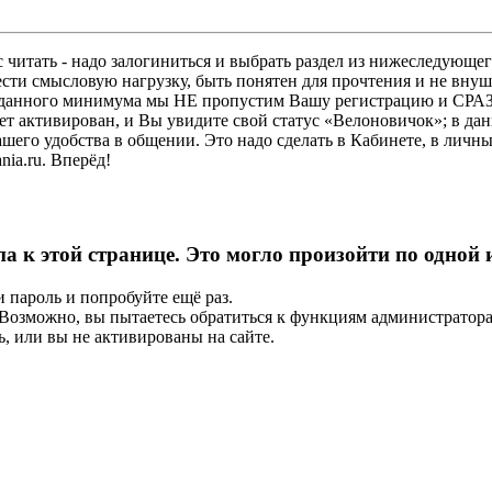
 читать - надо залогиниться и выбрать раздел из нижеследующег
ести смысловую нагрузку, быть понятен для прочтения и не в
ез данного минимума мы НЕ пропустим Вашу регистрацию и СРАЗ
дет активирован, и Вы увидите свой статус «Велоновичок»; в да
шего удобства в общении. Это надо сделать в Кабинете, в личны
ia.ru. Вперёд!
па к этой странице. Это могло произойти по одной
и пароль и попробуйте ещё раз.
е. Возможно, вы пытаетесь обратиться к функциям администрато
, или вы не активированы на сайте.