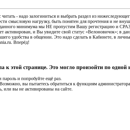
 читать - надо залогиниться и выбрать раздел из нижеследующег
ести смысловую нагрузку, быть понятен для прочтения и не в
ез данного минимума мы НЕ пропустим Вашу регистрацию и СРАЗ
дет активирован, и Вы увидите свой статус «Велоновичок»; в да
шего удобства в общении. Это надо сделать в Кабинете, в личны
ia.ru. Вперёд!
па к этой странице. Это могло произойти по одной
и пароль и попробуйте ещё раз.
е. Возможно, вы пытаетесь обратиться к функциям администрато
, или вы не активированы на сайте.