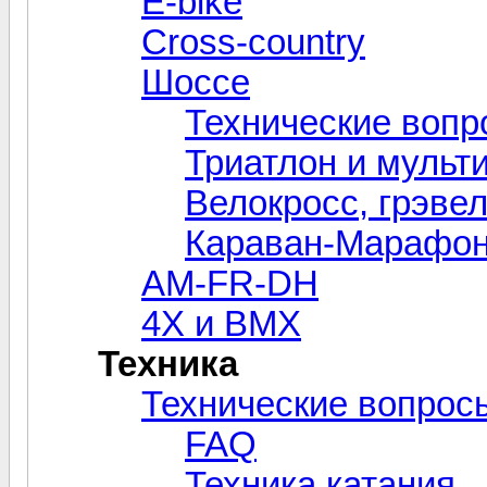
E-bike
Cross-сountry
Шоссе
Технические вопр
Триатлон и мульт
Велокросc, грэвел
Караван-Марафо
AM-FR-DH
4X и BMX
Техника
Технические вопрос
FAQ
Техника катания