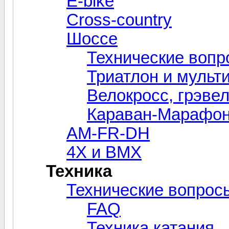
E-bike
Cross-сountry
Шоссе
Технические вопр
Триатлон и мульт
Велокросc, грэвел
Караван-Марафо
AM-FR-DH
4X и BMX
Техника
Технические вопрос
FAQ
Техника катания