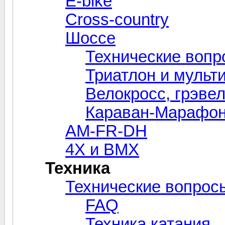
E-bike
Cross-сountry
Шоссе
Технические вопр
Триатлон и мульт
Велокросc, грэвел
Караван-Марафо
AM-FR-DH
4X и BMX
Техника
Технические вопрос
FAQ
Техника катания