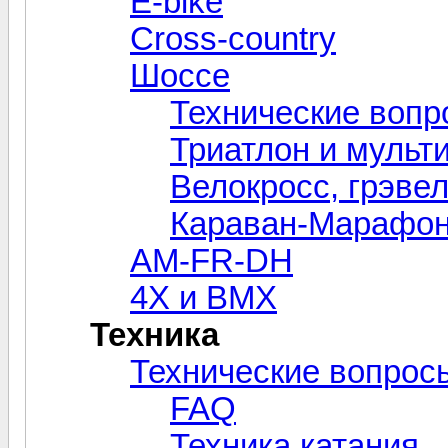
E-bike
Cross-сountry
Шоссе
Технические вопр
Триатлон и мульт
Велокросc, грэвел
Караван-Марафо
AM-FR-DH
4X и BMX
Техника
Технические вопрос
FAQ
Техника катания