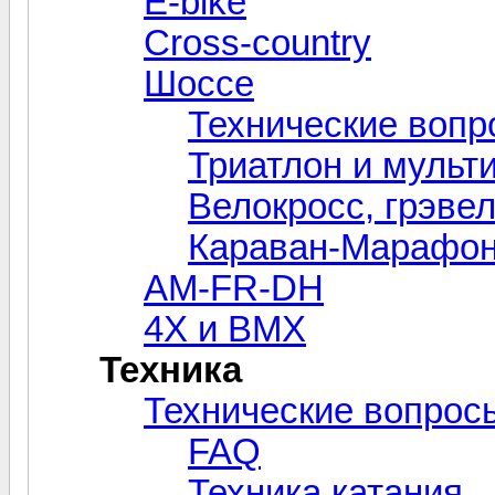
E-bike
Cross-сountry
Шоссе
Технические вопр
Триатлон и мульт
Велокросc, грэвел
Караван-Марафо
AM-FR-DH
4X и BMX
Техника
Технические вопрос
FAQ
Техника катания