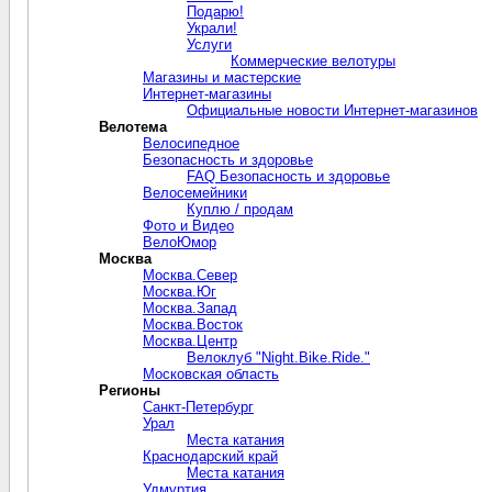
Подарю!
Украли!
Услуги
Коммерческие велотуры
Магазины и мастерские
Интернет-магазины
Официальные новости Интернет-магазинов
Велотема
Велосипедное
Безопасность и здоровье
FAQ Безопасность и здоровье
Велосемейники
Куплю / продам
Фото и Видео
ВелоЮмор
Москва
Москва.Север
Москва.Юг
Москва.Запад
Москва.Восток
Москва.Центр
Велоклуб "Night.Bike.Ride."
Московская область
Регионы
Санкт-Петербург
Урал
Места катания
Краснодарский край
Места катания
Удмуртия