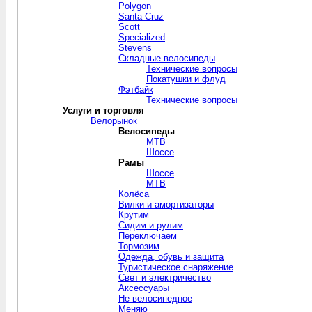
Polygon
Santa Cruz
Scott
Specialized
Stevens
Складные велосипеды
Технические вопросы
Покатушки и флуд
Фэтбайк
Технические вопросы
Услуги и торговля
Велорынок
Велосипеды
MTB
Шоссе
Рамы
Шоссе
MTB
Колёса
Вилки и амортизаторы
Крутим
Сидим и рулим
Переключаем
Тормозим
Одежда, обувь и защита
Туристическое снаряжение
Свет и электричество
Aксессуары
Не велосипедное
Меняю