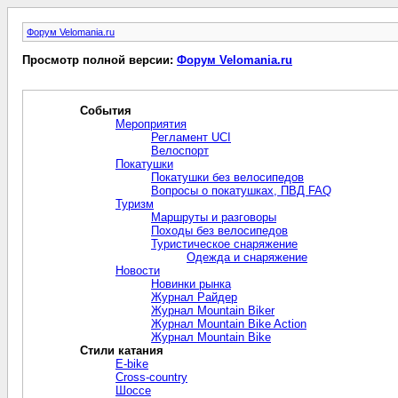
Форум Velomania.ru
Просмотр полной версии:
Форум Velomania.ru
События
Мероприятия
Регламент UCI
Велоспорт
Покатушки
Покатушки без велосипедов
Вопросы о покатушках, ПВД FAQ
Туризм
Маршруты и разговоры
Походы без велосипедов
Туристическое снаряжение
Одежда и снаряжение
Новости
Новинки рынка
Журнал Райдер
Журнал Mountain Biker
Журнал Mountain Bike Action
Журнал Mountain Bike
Стили катания
E-bike
Cross-сountry
Шоссе