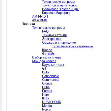
Технические вопросы
Триатлон и мультиспорт
Велокросc, грэвел и др.
Караван-Марафон
AM-FR-DH
4X и BMX
Техника
Технические вопросы
FAQ
Техника катания
Электроника
Одежда и снаряжение
Туристическое снаряжение
Шоссе
Фэтбайк
Выбор велосипеда
Мои два колеса
Клубные темы
GT
Bulls
Cannondale
Commencal
Cronus
Cube
Format
Haro
KHS
RUSH HOUR
Merida
Norco