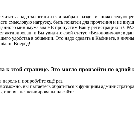
 читать - надо залогиниться и выбрать раздел из нижеследующег
ести смысловую нагрузку, быть понятен для прочтения и не в
ез данного минимума мы НЕ пропустим Вашу регистрацию и СРАЗ
дет активирован, и Вы увидите свой статус «Велоновичок»; в да
шего удобства в общении. Это надо сделать в Кабинете, в личны
ia.ru. Вперёд!
па к этой странице. Это могло произойти по одной
и пароль и попробуйте ещё раз.
е. Возможно, вы пытаетесь обратиться к функциям администрато
, или вы не активированы на сайте.