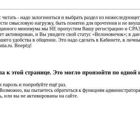
 читать - надо залогиниться и выбрать раздел из нижеследующег
ести смысловую нагрузку, быть понятен для прочтения и не в
ез данного минимума мы НЕ пропустим Вашу регистрацию и СРАЗ
дет активирован, и Вы увидите свой статус «Велоновичок»; в да
шего удобства в общении. Это надо сделать в Кабинете, в личны
ia.ru. Вперёд!
па к этой странице. Это могло произойти по одной
и пароль и попробуйте ещё раз.
е. Возможно, вы пытаетесь обратиться к функциям администрато
, или вы не активированы на сайте.