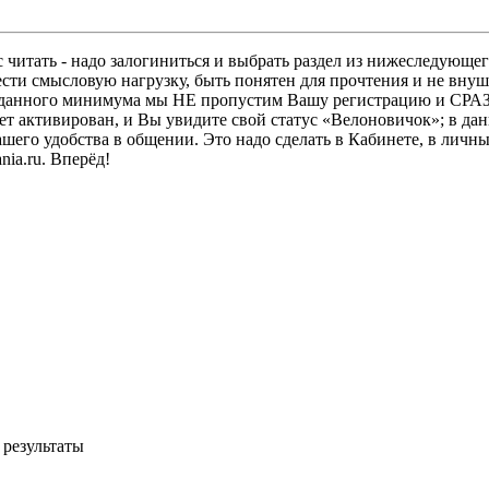
 читать - надо залогиниться и выбрать раздел из нижеследующег
ести смысловую нагрузку, быть понятен для прочтения и не в
ез данного минимума мы НЕ пропустим Вашу регистрацию и СРАЗ
дет активирован, и Вы увидите свой статус «Велоновичок»; в да
шего удобства в общении. Это надо сделать в Кабинете, в личны
ia.ru. Вперёд!
 результаты