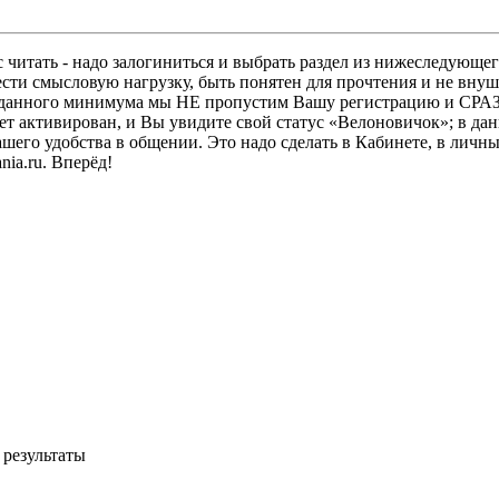
 читать - надо залогиниться и выбрать раздел из нижеследующег
ести смысловую нагрузку, быть понятен для прочтения и не в
ез данного минимума мы НЕ пропустим Вашу регистрацию и СРАЗ
дет активирован, и Вы увидите свой статус «Велоновичок»; в да
шего удобства в общении. Это надо сделать в Кабинете, в личны
ia.ru. Вперёд!
 результаты